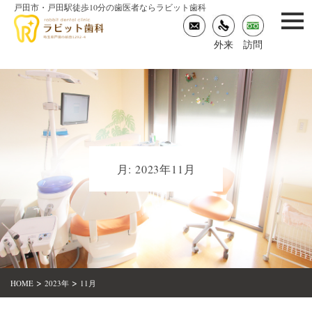
戸田市・戸田駅徒歩10分の歯医者ならラビット歯科
togg
navi
外来
訪問
月:
2023年11月
>
>
HOME
2023年
11月