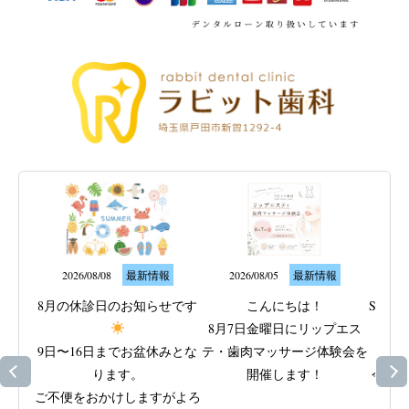
2026/08/08
最新情報
2026/08/05
最新情報
20
8月の休診日のお知らせです
こんにちは！

SP-
8月7日金曜日にリップエス
9日〜16日までお盆休みとな
テ・歯肉マッサージ体験会を
ります。

開催します！

今の歯
ご不便をおかけしますがよろ