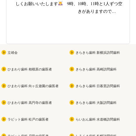
しくお願いいたします
9時、10時、11時と1人ずつ空
きがありますので

歯茎
ご興味がある方はスタッフに
ビタミ
ご相談ください
(女性限定です！男性の方す
みません
)

弱って
立靖会
きらきら歯科 新横浜訪問歯科
お子さんが参加できる夏祭り
無研
も同時開催なので

ひまわり歯科 相模原の歯医者
きらきら歯科 高崎訪問歯科
ぜひ遊びに来てください
よかっ
ひまわり歯科 向ヶ丘遊園の歯医者
きらきら歯科 日暮里訪問歯科
私
ひまわり歯科 高円寺の歯医者
きらきら歯科 大阪訪問歯科
ラビット歯科 松戸の歯医者
らいおん歯科 水道橋訪問歯科
ラビット歯科 戸田の歯医者
しろくま歯科 札幌訪問歯科