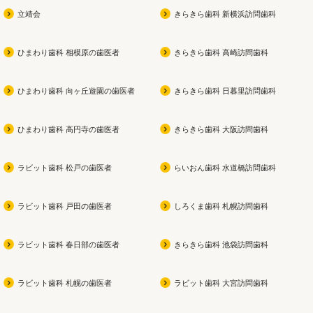
っくり磨ける

立靖会
きらきら歯科 新横浜訪問歯科
お子さんが参加できる夏祭り
無研磨ジェルの歯磨き
当院で
も同時開催なので

専用機
ひまわり歯科 相模原の歯医者
きらきら歯科 高崎訪問歯科
ぜひ遊びに来てください
よかったら買ってみてくださ
磨きで
い
を徹
ひまわり歯科 向ヶ丘遊園の歯医者
きらきら歯科 日暮里訪問歯科
私も今使用中です！！
痛みを
スで、
ひまわり歯科 高円寺の歯医者
きらきら歯科 大阪訪問歯科
健康な
なケ
ラビット歯科 松戸の歯医者
らいおん歯科 水道橋訪問歯科
ラビット歯科 戸田の歯医者
しろくま歯科 札幌訪問歯科
ラビット歯科 春日部の歯医者
きらきら歯科 池袋訪問歯科
ラビット歯科 札幌の歯医者
ラビット歯科 大宮訪問歯科