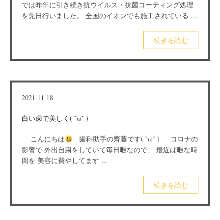
では昨年に引き続き抗ウイルス・抗菌コーティング処理
を先日行いました。 全国のイオンでも施工されている …
続きを読む
2021.11.18
白い歯で美しく( ˘ω˘ )
こんにちは
歯科助手の齊藤です( ˘ω˘ ) コロナの
影響で 外出自粛をしていて毎日暇なので、 最近は暇な時
間を 美容に費やしてます …
続きを読む