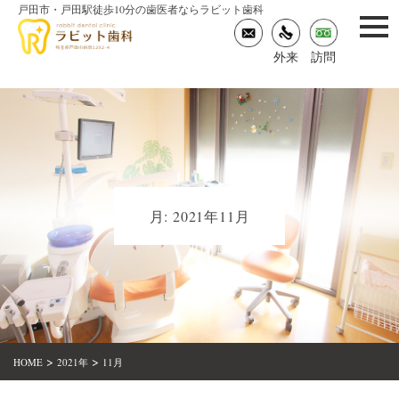
戸田市・戸田駅徒歩10分の歯医者ならラビット歯科
togg
navi
外来
訪問
月:
2021年11月
>
>
HOME
2021年
11月