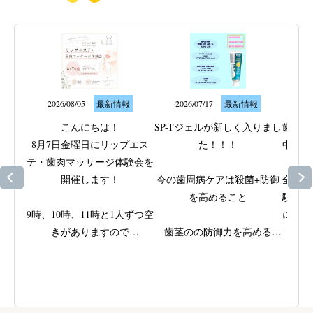
2026/08/05
最新情報
2026/07/17
最新情報
20
こんにちは！

SP-Tジェルが新しく入りまし
歯ぐき
8月7日金曜日にリップエス
た！！！

中のト
テ・歯肉マッサージ体験会を
なサ
開催します！

今の歯周病ケアは殺菌+防御
全身の
を高めること

駅近く
9時、10時、11時と1人ずつ空
に取り
きがありますので

歯茎のの防御力を高める

ッ
ご興味がある方はスタッフに
ビタミンEと殺菌成分IPMPを
歯周病
ご相談ください
配合

きた歯
(女性限定です！男性の方す
原因で
みません
)

弱ってきた部位をやさしくじ
を支え