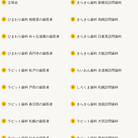
立靖会
きらきら歯科 新横浜訪問歯科
お子さんが参加できる夏祭り
無研磨ジェルの歯磨き
当院で
も同時開催なので

専用機
ひまわり歯科 相模原の歯医者
きらきら歯科 高崎訪問歯科
ぜひ遊びに来てください
よかったら買ってみてくださ
磨きで
い
を徹
ひまわり歯科 向ヶ丘遊園の歯医者
きらきら歯科 日暮里訪問歯科
私も今使用中です！！
痛みを
スで、
ひまわり歯科 高円寺の歯医者
きらきら歯科 大阪訪問歯科
健康な
なケ
ラビット歯科 松戸の歯医者
らいおん歯科 水道橋訪問歯科
ラビット歯科 戸田の歯医者
しろくま歯科 札幌訪問歯科
ラビット歯科 春日部の歯医者
きらきら歯科 池袋訪問歯科
ラビット歯科 札幌の歯医者
ラビット歯科 大宮訪問歯科
ラビット歯科 仙台の歯医者
ラビット歯科 草加訪問歯科