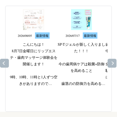
2026/08/05
最新情報
2026/07/17
最新情報
20
こんにちは！

SP-Tジェルが新しく入りまし
歯ぐき
8月7日金曜日にリップエス
た！！！

中のト
テ・歯肉マッサージ体験会を
なサ
開催します！

今の歯周病ケアは殺菌+防御
全身の
を高めること

駅近く
9時、10時、11時と1人ずつ空
に取り
きがありますので

歯茎のの防御力を高める

ッ
ご興味がある方はスタッフに
ビタミンEと殺菌成分IPMPを
歯周病
ご相談ください
配合

きた歯
(女性限定です！男性の方す
原因で
みません
)

弱ってきた部位をやさしくじ
を支え
っくり磨ける
