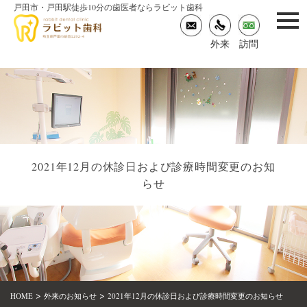
戸田市・戸田駅徒歩10分の歯医者ならラビット歯科
togg
navi
外来
訪問
2021年12月の休診日および診療時間変更のお知
らせ
>
>
HOME
外来のお知らせ
2021年12月の休診日および診療時間変更のお知らせ