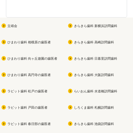
ご相談ください
配合

きた歯
(女性限定です！男性の方す
原因で
みません
)

弱ってきた部位をやさしくじ
を支え
っくり磨ける

立靖会
きらきら歯科 新横浜訪問歯科
お子さんが参加できる夏祭り
無研磨ジェルの歯磨き
当院で
も同時開催なので

専用機
ひまわり歯科 相模原の歯医者
きらきら歯科 高崎訪問歯科
ぜひ遊びに来てください
よかったら買ってみてくださ
磨きで
い
を徹
ひまわり歯科 向ヶ丘遊園の歯医者
きらきら歯科 日暮里訪問歯科
私も今使用中です！！
痛みを
スで、
ひまわり歯科 高円寺の歯医者
きらきら歯科 大阪訪問歯科
健康な
なケ
ラビット歯科 松戸の歯医者
らいおん歯科 水道橋訪問歯科
ラビット歯科 戸田の歯医者
しろくま歯科 札幌訪問歯科
ラビット歯科 春日部の歯医者
きらきら歯科 池袋訪問歯科