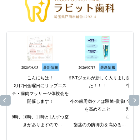
2026/08/05
最新情報
2026/07/17
最新情報
20
こんにちは！

SP-Tジェルが新しく入りまし
歯ぐき
8月7日金曜日にリップエス
た！！！

中のト
テ・歯肉マッサージ体験会を
なサ
開催します！

今の歯周病ケアは殺菌+防御
全身の
を高めること

駅近く
9時、10時、11時と1人ずつ空
に取り
きがありますので

歯茎のの防御力を高める

ッ
ご興味がある方はスタッフに
ビタミンEと殺菌成分IPMPを
歯周病