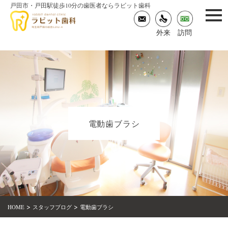
戸田市・戸田駅徒歩10分の歯医者ならラビット歯科
togg
navi
外来
訪問
電動歯ブラシ
>
>
HOME
スタッフブログ
電動歯ブラシ