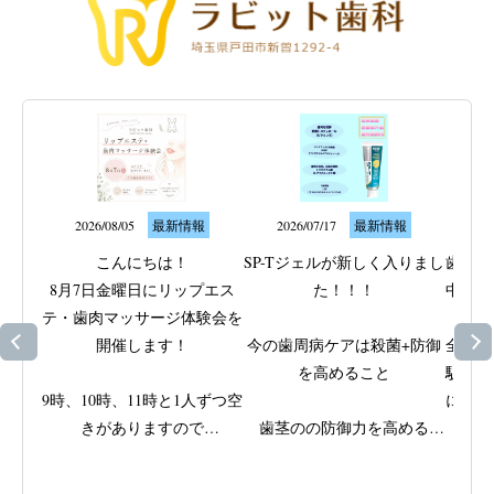
2026/08/05
最新情報
2026/07/17
最新情報
20
こんにちは！

SP-Tジェルが新しく入りまし
歯ぐき
8月7日金曜日にリップエス
た！！！

中のト
テ・歯肉マッサージ体験会を
なサ
開催します！

今の歯周病ケアは殺菌+防御
全身の
を高めること

駅近く
9時、10時、11時と1人ずつ空
に取り
きがありますので

歯茎のの防御力を高める

ッ
ご興味がある方はスタッフに
ビタミンEと殺菌成分IPMPを
歯周病
ご相談ください
配合

きた歯