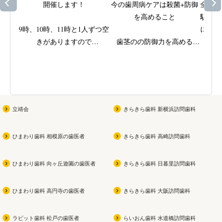
開催します！

今の歯周病ケアは殺菌+防御
全身の
を高めること

駅近く
9時、10時、11時と1人ずつ空
に取り
きがありますので

歯茎のの防御力を高める

ッ
ご興味がある方はスタッフに
ビタミンEと殺菌成分IPMPを
歯周病
ご相談ください
配合

きた歯
(女性限定です！男性の方す
原因で
みません
)

弱ってきた部位をやさしくじ
を支え
っくり磨ける

立靖会
きらきら歯科 新横浜訪問歯科
お子さんが参加できる夏祭り
無研磨ジェルの歯磨き
当院で
も同時開催なので

専用機
ひまわり歯科 相模原の歯医者
きらきら歯科 高崎訪問歯科
ぜひ遊びに来てください
よかったら買ってみてくださ
磨きで
い
を徹
ひまわり歯科 向ヶ丘遊園の歯医者
きらきら歯科 日暮里訪問歯科
私も今使用中です！！
痛みを
スで、
ひまわり歯科 高円寺の歯医者
きらきら歯科 大阪訪問歯科
健康な
なケ
ラビット歯科 松戸の歯医者
らいおん歯科 水道橋訪問歯科