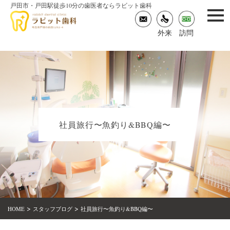
戸田市・戸田駅徒歩10分の歯医者ならラビット歯科
togg
navi
外来
訪問
社員旅行〜魚釣り&BBQ編〜
>
>
HOME
スタッフブログ
社員旅行〜魚釣り&BBQ編〜