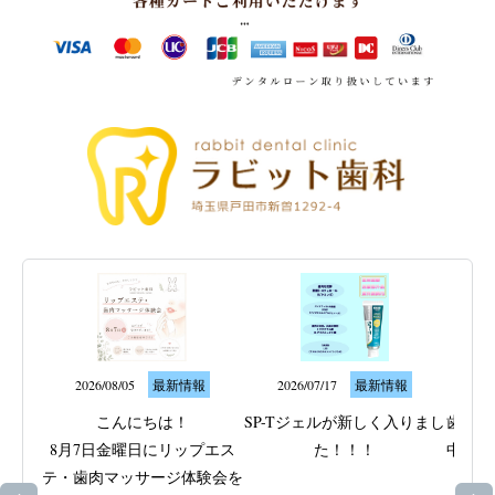
2026/08/05
最新情報
2026/07/17
最新情報
20
こんにちは！

SP-Tジェルが新しく入りまし
歯ぐき
8月7日金曜日にリップエス
た！！！

中のト
テ・歯肉マッサージ体験会を
なサ