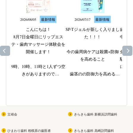
2026/08/05
最新情報
2026/07/17
最新情報
20
こんにちは！

SP-Tジェルが新しく入りまし
歯ぐき
8月7日金曜日にリップエス
た！！！

中のト
テ・歯肉マッサージ体験会を
なサ
開催します！

今の歯周病ケアは殺菌+防御
全身の
を高めること

駅近く
9時、10時、11時と1人ずつ空
に取り
きがありますので

歯茎のの防御力を高める

ッ
ご興味がある方はスタッフに
ビタミンEと殺菌成分IPMPを
歯周病
ご相談ください
配合

きた歯
(女性限定です！男性の方す
原因で
みません
)

弱ってきた部位をやさしくじ
を支え
っくり磨ける

立靖会
きらきら歯科 新横浜訪問歯科
お子さんが参加できる夏祭り
無研磨ジェルの歯磨き
当院で
も同時開催なので

専用機
ひまわり歯科 相模原の歯医者
きらきら歯科 高崎訪問歯科