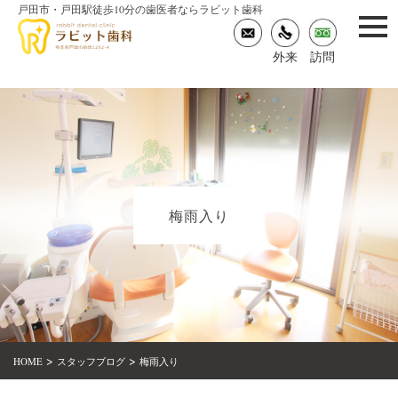
戸田市・戸田駅徒歩10分の歯医者ならラビット歯科
togg
navi
外来
訪問
梅雨入り
>
>
HOME
スタッフブログ
梅雨入り