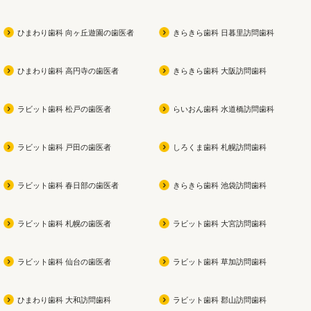
ぜひ遊びに来てください
よかったら買ってみてくださ
磨きで
い
を徹
ひまわり歯科 向ヶ丘遊園の歯医者
きらきら歯科 日暮里訪問歯科
私も今使用中です！！
痛みを
スで、
ひまわり歯科 高円寺の歯医者
きらきら歯科 大阪訪問歯科
健康な
なケ
ラビット歯科 松戸の歯医者
らいおん歯科 水道橋訪問歯科
ラビット歯科 戸田の歯医者
しろくま歯科 札幌訪問歯科
ラビット歯科 春日部の歯医者
きらきら歯科 池袋訪問歯科
ラビット歯科 札幌の歯医者
ラビット歯科 大宮訪問歯科
ラビット歯科 仙台の歯医者
ラビット歯科 草加訪問歯科
ひまわり歯科 大和訪問歯科
ラビット歯科 郡山訪問歯科