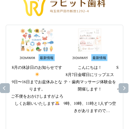
2026/08/08
最新情報
2026/08/05
最新情報
20
8月の休診日のお知らせです
こんにちは！

SP-
8月7日金曜日にリップエス
9日〜16日までお盆休みとな
テ・歯肉マッサージ体験会を
ります。

開催します！

今の歯
ご不便をおかけしますがよろ
しくお願いいたします
9時、10時、11時と1人ずつ空
きがありますので

歯茎
ご興味がある方はスタッフに
ビタミ
ご相談ください