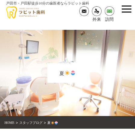
戸田市・戸田駅徒歩10分の歯医者ならラビット歯科
togg
navi
外来
訪問
夏
>
>
HOME
スタッフブログ
夏