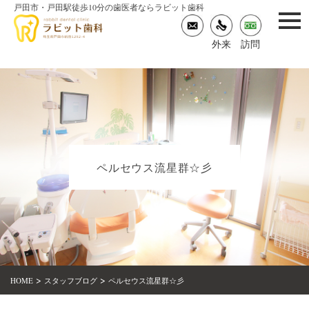
戸田市・戸田駅徒歩10分の歯医者ならラビット歯科
togg
navi
外来
訪問
ペルセウス流星群☆彡
>
>
HOME
スタッフブログ
ペルセウス流星群☆彡