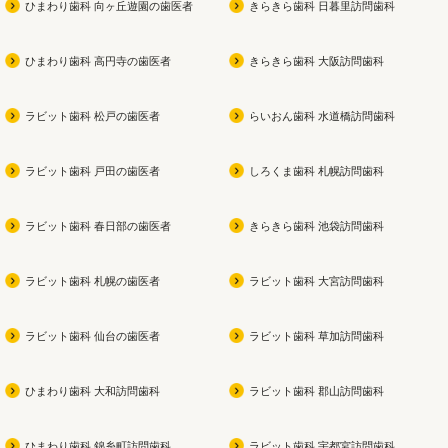
ひまわり歯科 向ヶ丘遊園の歯医者
きらきら歯科 日暮里訪問歯科
私も今使用中です！！
痛みを
スで、
ひまわり歯科 高円寺の歯医者
きらきら歯科 大阪訪問歯科
健康な
なケ
ラビット歯科 松戸の歯医者
らいおん歯科 水道橋訪問歯科
ラビット歯科 戸田の歯医者
しろくま歯科 札幌訪問歯科
ラビット歯科 春日部の歯医者
きらきら歯科 池袋訪問歯科
ラビット歯科 札幌の歯医者
ラビット歯科 大宮訪問歯科
ラビット歯科 仙台の歯医者
ラビット歯科 草加訪問歯科
ひまわり歯科 大和訪問歯科
ラビット歯科 郡山訪問歯科
ひまわり歯科 錦糸町訪問歯科
ラビット歯科 宇都宮訪問歯科