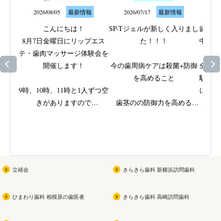
2026/08/05
最新情報
2026/07/17
最新情報
20
こんにちは！

SP-Tジェルが新しく入りまし
歯ぐき
8月7日金曜日にリップエス
た！！！

中のト
テ・歯肉マッサージ体験会を
なサ
開催します！

今の歯周病ケアは殺菌+防御
全身の
を高めること

駅近く
9時、10時、11時と1人ずつ空
に取り
きがありますので

歯茎のの防御力を高める

ッ
ご興味がある方はスタッフに
ビタミンEと殺菌成分IPMPを
歯周病
ご相談ください
配合

きた歯
(女性限定です！男性の方す
原因で
みません
)

弱ってきた部位をやさしくじ
を支え
っくり磨ける

立靖会
きらきら歯科 新横浜訪問歯科
お子さんが参加できる夏祭り
無研磨ジェルの歯磨き
当院で
も同時開催なので

専用機
ひまわり歯科 相模原の歯医者
きらきら歯科 高崎訪問歯科
ぜひ遊びに来てください
よかったら買ってみてくださ
磨きで
い
を徹