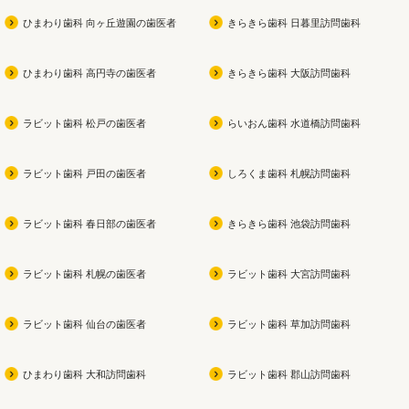
い
を徹
ひまわり歯科 向ヶ丘遊園の歯医者
きらきら歯科 日暮里訪問歯科
私も今使用中です！！
痛みを
スで、
ひまわり歯科 高円寺の歯医者
きらきら歯科 大阪訪問歯科
健康な
なケ
ラビット歯科 松戸の歯医者
らいおん歯科 水道橋訪問歯科
ラビット歯科 戸田の歯医者
しろくま歯科 札幌訪問歯科
ラビット歯科 春日部の歯医者
きらきら歯科 池袋訪問歯科
ラビット歯科 札幌の歯医者
ラビット歯科 大宮訪問歯科
ラビット歯科 仙台の歯医者
ラビット歯科 草加訪問歯科
ひまわり歯科 大和訪問歯科
ラビット歯科 郡山訪問歯科