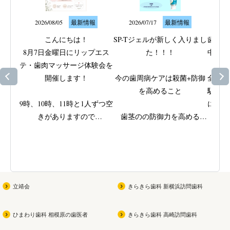
2026/08/05
最新情報
2026/07/17
最新情報
20
こんにちは！

SP-Tジェルが新しく入りまし
歯ぐき
8月7日金曜日にリップエス
た！！！

中のト
テ・歯肉マッサージ体験会を
なサ
開催します！

今の歯周病ケアは殺菌+防御
全身の
を高めること

駅近く
9時、10時、11時と1人ずつ空
に取り
きがありますので

歯茎のの防御力を高める

ッ
ご興味がある方はスタッフに
ビタミンEと殺菌成分IPMPを
歯周病
ご相談ください
配合

きた歯
(女性限定です！男性の方す
原因で
みません
)

弱ってきた部位をやさしくじ
を支え
っくり磨ける

立靖会
きらきら歯科 新横浜訪問歯科
お子さんが参加できる夏祭り
無研磨ジェルの歯磨き
当院で
も同時開催なので

専用機
ひまわり歯科 相模原の歯医者
きらきら歯科 高崎訪問歯科
ぜひ遊びに来てください
よかったら買ってみてくださ
磨きで